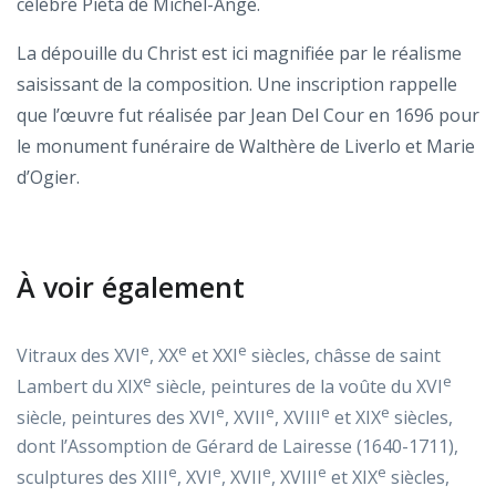
célèbre Piéta de Michel-Ange.
La dépouille du Christ est ici magnifiée par le réalisme
saisissant de la composition. Une inscription rappelle
que l’œuvre fut réalisée par Jean Del Cour en 1696 pour
le monument funéraire de Walthère de Liverlo et Marie
d’Ogier.
À voir également
e
e
e
Vitraux des XVI
, XX
et XXI
siècles, châsse de saint
e
e
Lambert du XIX
siècle, peintures de la voûte du XVI
e
e
e
e
siècle, peintures des XVI
, XVII
, XVIII
et XIX
siècles,
dont l’Assomption de Gérard de Lairesse (1640-1711),
e
e
e
e
e
sculptures des XIII
, XVI
, XVII
, XVIII
et XIX
siècles,