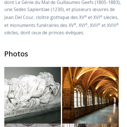
dont Le Génie du Mal de Guillaumes Geefs (1805-1883),
une Sedes Sapientiae (1230), et plusieurs œuvres de
e
e
Jean Del Cour, cloître gothique des XV
et XVI
siècles,
e
e
e
e
et monuments funéraires des XV
, XVI
, XVII
et XVIII
siècles, dont ceux de princes-évêques.
Photos