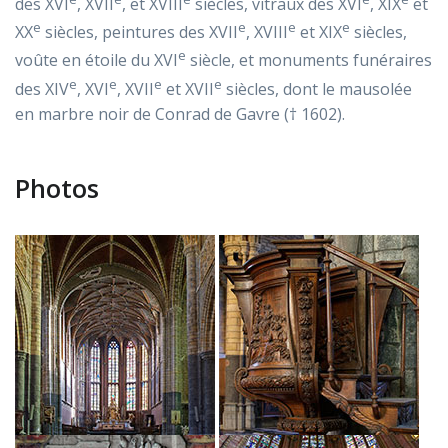
des XVI
, XVII
, et XVIII
siècles, vitraux des XVI
, XIX
et
e
e
e
e
XX
siècles, peintures des XVII
, XVIII
et XIX
siècles,
e
voûte en étoile du XVI
siècle, et monuments funéraires
e
e
e
e
des XIV
, XVI
, XVII
et XVII
siècles, dont le mausolée
en marbre noir de Conrad de Gavre († 1602).
Photos